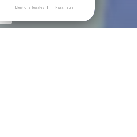
Mentions légales
Paramétrer
DÉCLARATION D'ACCESSIBILITÉ
Engagement en faveur de l'accessibilité. Nous nous
engageons à rendre notre site internet accessible
conformément à l'article 47 de la loi n°2005-102 du 11 février
2005.
Cette déclaration d'accessibilité s'applique au site
https://www.renasup22.com.