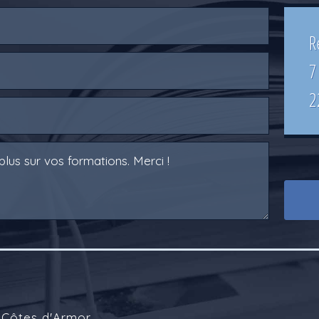
R
7
2
 Côtes d'Armor