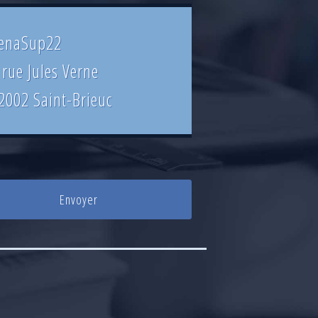
enaSup22
 rue Jules Verne
2002 Saint-Brieuc